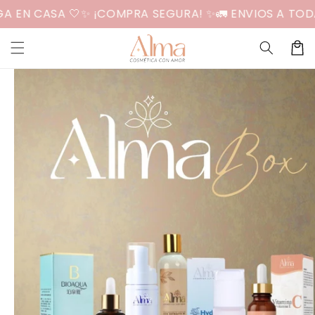
Ir
 EN CASA 🤍
✨ ¡COMPRA SEGURA! ✨
🚛 ENVIOS A TODA
directamente
al contenido
Carrit
Ir
directamente
a la
información
del producto