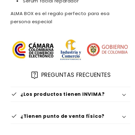
Serum facial reparador
ALMA BOX es el regalo perfecto para esa
persona especial
live_help
PREGUNTAS FRECUENTES
check
¿Los productos tienen INVIMA?
check
¿Tienen punto de venta físico?